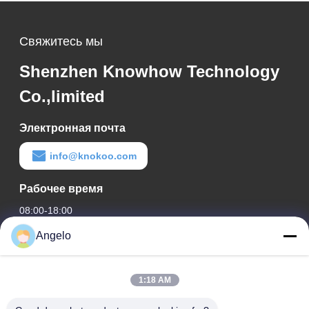
Свяжитесь мы
Shenzhen Knowhow Technology
Co.,limited
Электронная почта
info@knokoo.com
Рабочее время
08:00-18:00
Angelo
Наш адрес
Адрес компании
1:18 AM
Комната 1508, здание Taojing Business, улица Минбао,
улица Минцзи, район Лонгхуа, город Шэньчжэнь,