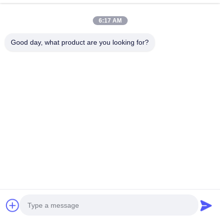
Адрес компании
6:17 AM
Комната 1508, здание Taojing Business, улица Минбао,
улица Минцзи, район Лонгхуа, город Шэньчжэнь,
Good day, what product are you looking for?
провинция Гуандун
Адрес завода
Район Лонгхуа, город Шэньчжэнь, провинция Гуандун
Телефон
0086-755-29004522
Качество Китая хорошее Экстрактор перегара лазера
Поставщик. © авторского права -2026 Shenzhen Knowhow
Technology Co.,limited . Все права защищены.
Политика уединения
|
Карта сайта