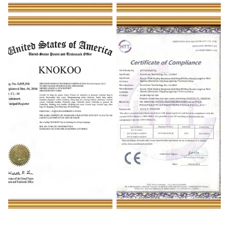
Tape machine ROHS test
KNOKOO US registered
report
trademark 1
KNOKOO US registered
HTT
trademark 2