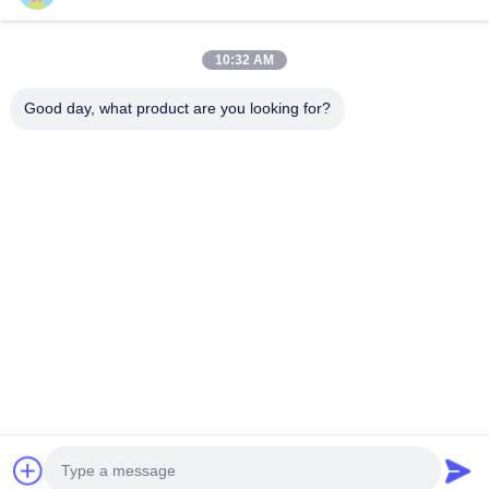
Адрес компании
10:32 AM
Комната 1508, здание Taojing Business, улица Минбао,
улица Минцзи, район Лонгхуа, город Шэньчжэнь,
Good day, what product are you looking for?
провинция Гуандун
Адрес завода
Район Лонгхуа, город Шэньчжэнь, провинция Гуандун
Телефон
0086-755-29004522
Качество Китая хорошее Экстрактор перегара лазера
Поставщик. © авторского права -2026 Shenzhen Knowhow
Technology Co.,limited . Все права защищены.
Политика уединения
|
Карта сайта