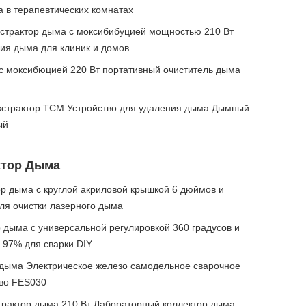
а в терапевтических комнатах
страктор дыма с моксибибуцией мощностью 210 Вт
ия дыма для клиник и домов
с моксибюцией 220 Вт портативный очиститель дыма
экстрактор TCM Устройство для удаления дыма Дымный
ый
ктор Дыма
ор дыма с круглой акриловой крышкой 6 дюймов и
ля очистки лазерного дыма
р дыма с универсальной регулировкой 360 градусов и
97% для сварки DIY
 дыма Электрическое железо самодельное сварочное
во FES030
трактор дыма 210 Вт Лабораторный коллектор дыма