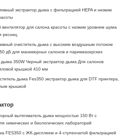
ивный экстрактор дыма с фильтрацией HEPA и низким
расоты
 вентилятор для салона красоты с низким уровнем шума
я ресниц
вный очиститель дыма с высоким воздушным потоком
 50 дБ для маникюрных салонов и парикмахерских
дыма 350W Черный экстрактор дыма Для салонов
риловой крышкой 410 мм
итель дыма Fes350 экстрактор дыма для DTF принтера,
глым крышкой
актор
орный вытягиватель дыма мощностью 150 Вт с
ля химических и биологических лабораторий
ма FES350 с ЖК-дисплеем и 4-ступенчатой фильтрацией