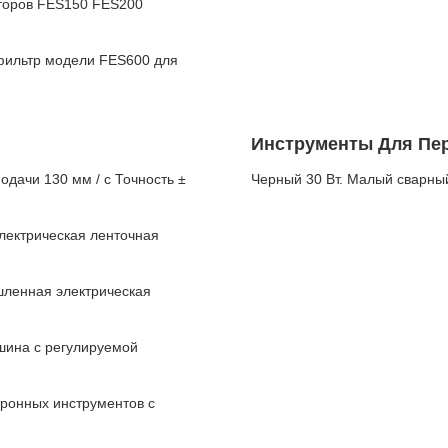
кторов FES150 FES200
фильтр модели FES600 для
Инструменты Для Пер
дачи 130 мм / с Точность ±
Черный 30 Вт. Малый сварн
лектрическая ленточная
шленная электрическая
ина с регулируемой
тронных инструментов с