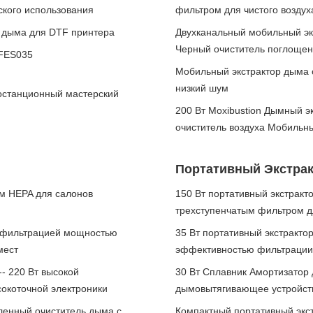
ского использования
фильтром для чистого воздух
ь дыма для DTF принтера
Двухканальный мобильный эк
Черный очиститель поглощен
 FES035
Мобильный экстрактор дыма 
низкий шум
станционный мастерский
200 Вт Moxibustion Дымный 
очиститель воздуха Мобильн
Портативный Экстра
м HEPA для салонов
150 Вт портативный экстракт
трехступенчатым фильтром д
% фильтрацией мощностью
35 Вт портативный экстракто
мест
эффективностью фильтрации 
 220 Вт высокой
30 Вт Сплавник Амортизатор
окоточной электроники
дымовытягивающее устройст
енный очиститель дыма с
Компактный портативный экс