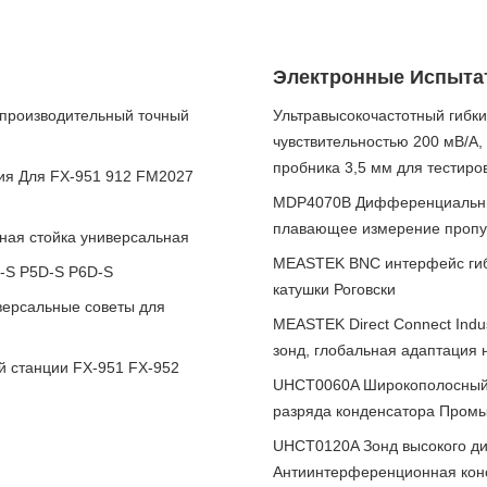
Электронные Испыта
производительный точный
Ультравысокочастотный гибк
чувствительностью 200 мВ/А,
пробника 3,5 мм для тестиро
ия Для FX-951 912 FM2027
MDP4070B Дифференциальные
плавающее измерение пропус
ная стойка универсальная
MEASTEK BNC интерфейс гибк
D-S P5D-S P6D-S
катушки Роговски
версальные советы для
MEASTEK Direct Connect Indu
зонд, глобальная адаптация
й станции FX-951 FX-952
UHCT0060A Широкополосный т
разряда конденсатора Промы
UHCT0120A Зонд высокого дин
Антиинтерференционная кон