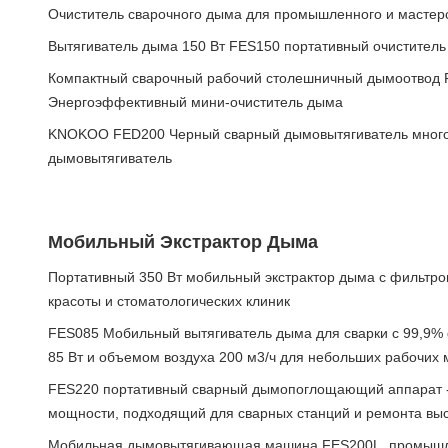
Очиститель сварочного дыма для промышленного и мастер
Вытягиватель дыма 150 Вт FES150 портативный очистител
Компактный сварочный рабочий столешничный дымоотвод
Энергоэффективный мини-очиститель дыма
KNOKOO FED200 Черный сварный дымовытягиватель много
дымовытягиватель
Мобильный Экстрактор Дыма
Портативный 350 Вт мобильный экстрактор дыма с фильтро
красоты и стоматологических клиник
FES085 Мобильный вытягиватель дыма для сварки с 99,9
85 Вт и объемом воздуха 200 м3/ч для небольших рабочих 
FES220 портативный сварный дымопоглощающий аппарат --
мощности, подходящий для сварных станций и ремонта выс
Мобильная дымовытягивающая машина FES200L, промышл