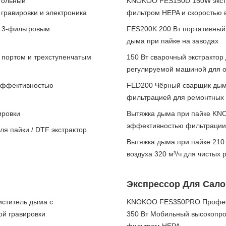
тольный
KNOKOO FES150D 150W экстра
равировки и электроника
фильтром HEPA и скоростью в
и 3-фильтровым
FES200K 200 Вт портативный
дыма при пайке на заводах
 портом и трехступенчатым
150 Вт сварочный экстрактор
регулируемой машиной для о
 эффективностью
FED200 Чёрный сварщик дыма
фильтрацией для ремонтных 
ировки
Вытяжка дыма при пайке KNO
эффективностью фильтрации 
я пайки / DTF экстрактор
Вытяжка дыма при пайке 210
воздуха 320 м³/ч для чистых 
Экспрессор Для Сало
иститель дыма с
KNOKOO FES350PRO Професс
ой гравировки
350 Вт Мобильный высокопро