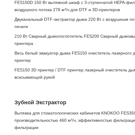
FES150D 150 Вт вытяжной шкаф с 3-ступенчатой HEPA-фил
воздушного потока 278 м³/ч для DTF и 3D-принтеров
Двуканальный DTF-экстрактор дыма 220 Вт с воздушным пот
печати
210 Вт Сварный дымопоглотитель FES200 Сварный дымовыт
принтера
Весь белый эвакуатор дыма FES150 очиститель лазерного д
принтер
FES150 3D принтер / DTF принтер лазерный очиститель ды
всасывающей рукой
Зубной Экстрактор
Вытяжка для стоматологических кабинетов KNOKOO FES350
производительностью 460 м³/ч, эффективностью фильтраци
фильтрации