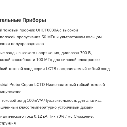
тельные Приборы
ий токовый пробник UHCT0030A с высокой
 полосой пропускания 50 МГц и ультратонким кольцом
вания полупроводников
 зонды высокого напряжения, диапазон 700 В,
кной способности 100 МГц для силовой электроники
ий токовой зонд серии LCTB настраиваемый гибкий зонд
strial Probe Серия LCTD Низкочастотный гибкий токовой
 напряжения
оковой зонд 100mV/A Чувствительность для анализа
шленный класс температурно устойчивый дизайн
амического тока 0,12 кА Пик 70% / мс Снижение,
струкция