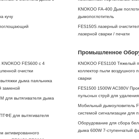
KNOKOO FA-400 Дым поглоти
а кучу
дымопоглотитель
опоглощающий
FES150S лазерный очистител
лазерной сварки / печати
Промышленное Обору
а KNOKOO FES600 с 4
KNOKOO FES1100 Тяжелый п
шленной очистки
коллектор пыли воздушного п
сварки
вытяжки дыма паяльника
й заменой
FES1500 1500W AC380V Промы
пульсных струй для удалени
MM для вытягивателя дыма
Мобильный дымоуловитель FE
системой сигнализации для 
ПТФЕ для вытягивателя
Оборудование для сбора бе
дыма 600W 7-ступенчатый ф
м активированного