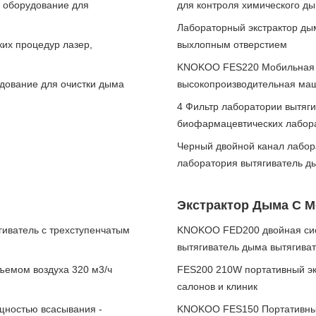
е оборудование для
для контроля химического д
Лабораторный экстрактор ды
их процедур лазер,
выхлопным отверстием
KNOKOO FES220 Мобильная 
ование для очистки дыма
высокопроизводительная маш
4 Фильтр лаборатории вытяги
биофармацевтических лабор
Черный двойной канал лабо
лаборатория вытягиватель д
Экстрактор Дыма С 
иватель с трехступенчатым
KNOKOO FED200 двойная сис
вытягиватель дыма вытягива
ъемом воздуха 320 м3/ч
FES200 210W портативный эк
салонов и клиник
щностью всасывания -
KNOKOO FES150 Портативный 