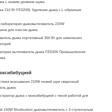
ыма с низким уровнем шума
ма 210 Вт FES200L Удаление дыма с L-образным
лаборатория дымовытягиватель 220W
ина для очистки дыма
ватель дыма портативный 350 Вт для химических
аторий
ратории вытягиватель дыма FED200 Промышленная
ыма
Моксибибуцией
тема всасывания 210W низкий шум сварочный
тель дыма
страктор дыма с моксибибуцией с тихой работой для
150W Moxibustion дымовытягиватель с 3-ступенчатым