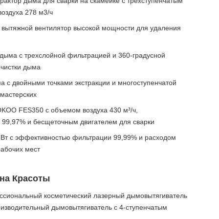
ктор дыма для сварки на скамейке с трехступенчатым
оздуха 278 м3/ч
 вытяжной вентилятор высокой мощности для удаления
 дыма с трехслойной фильтрацией и 360-градусной
чистки дыма
 с двойными точками экстракции и многоступенчатой
мастерских
KOO FES350 с объемом воздуха 430 м³/ч,
99,97% и бесщеточным двигателем для сварки
 Вт с эффективностью фильтрации 99,99% и расходом
рабочих мест
на Красоты
иональный косметический лазерный дымовытягиватель
изводительный дымовытягиватель с 4-ступенчатым