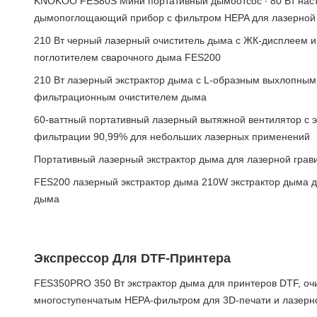
KNOKOO FES80S Мини портативный дымоотсос ∙ 80 Вт нас
дымопоглощающий прибор с фильтром HEPA для лазерной г
210 Вт черный лазерный очиститель дыма с ЖК-дисплеем 
поглотителем сварочного дыма FES200
210 Вт лазерный экстрактор дыма с L-образным выхлопным
фильтрационным очистителем дыма
60-ваттный портативный лазерный вытяжной вентилятор с
фильтрации 90,99% для небольших лазерных применений
Портативный лазерный экстрактор дыма для лазерной грав
FES200 лазерный экстрактор дыма 210W экстрактор дыма дл
дыма
Экспрессор Для DTF-Принтера
FES350PRO 350 Вт экстрактор дыма для принтеров DTF, оч
многоступенчатым HEPA-фильтром для 3D-печати и лазерн