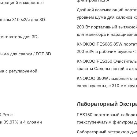
фильтром HEPA
ьтрацией и скоростью
Двойной всасывающий портат
уровнем шума для салонов к
оком 310 м2/ч для 3D-
200 Вт портативный вытяжной
для маникюра и наращивани
ягиватель для 3D-
KNOKOO FES085 85W портати
200 м3/ч и рабочим шумом <
ыма для сварки / DTF 3D
KNOKOO FES350 Очиститель 
красоты Салоны ногтей с ак
ма с регулируемой
KNOKOO 350W лазерный очист
салон красоты, с 310 мм кру
Лабораторный Экстр
 Pro с
FES150 портативный лаборат
и 99,97% и 4 слоями
трехступенчатым фильтром д
Лабораторный экстрактор ды