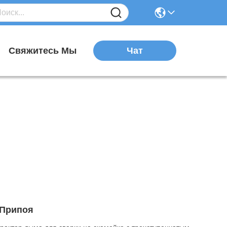
Чат
я
Свяжитесь Мы
 Припоя