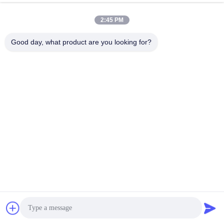
Побеседуйте Теперь
2:45 PM
Отправить Запрос
Good day, what product are you looking for?
#
Части Для Вытягивания Дыма
#
Продукты Для Извлечения Дыма
#
Насадка Для Вытягивания Дыма
Аксессуары для экстракторов дыма
2025-12-09
17 мнения
KNOKOO FES150D-set 2kg Activated Carbon HEPA Filter Set: Сохранять
вытягиватель дыма FES150D всегда "полностью заряженным" Вы все
еще беспокоитесь о снижении очистного эффекта сварочного
вытягивателя ...
Взгляд больше
Сообщения посетителя
Оставить сообщение
Пока нет публичных комментариев