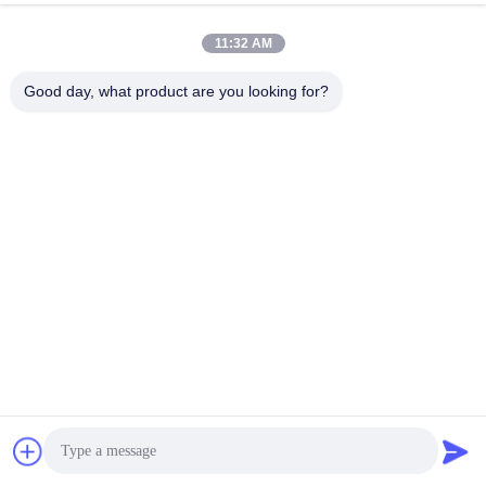
экстрактора дыма сварки FES80
Побеседуйте Теперь
11:32 AM
Отправить Запрос
Good day, what product are you looking for?
#
Части Для Вытягивания Дыма
#
Продукты Для Извлечения Дыма
#
Насадка Для Вытягивания Дыма
Аксессуары для экстракторов дыма
2025-12-09
17 мнения
KNOKOO Cotton Средний фильтр активированного углерода для
экстрактора дыма сварки FES80 ПродуктОписание:
Среднеэффективный HEPA-фильтр для вытягивателя дыма FES80
предназначен для улавливания мелких ч...
Взгляд больше
Сообщения посетителя
Оставить сообщение
Пока нет публичных комментариев