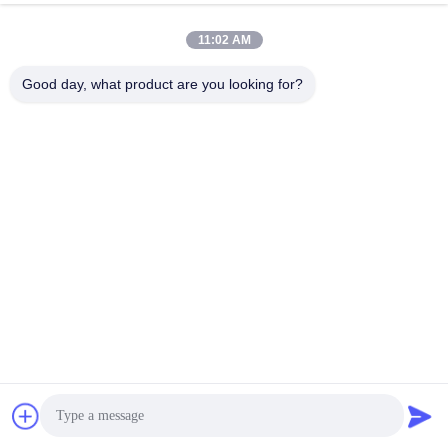
FES200 сварщика дымовытягивателя
Побеседуйте Теперь
11:02 AM
Отправить Запрос
Good day, what product are you looking for?
#
Части Для Вытягивания Дыма
#
Продукты Для Извлечения Дыма
#
Насадка Для Вытягивания Дыма
Аксессуары для экстракторов дыма
2025-05-10
KNOKOO Заменный фильтр набор хлопковый воздушный фильтр для
FES200 сварщика дымовытягивателя ПродуктОписание: Этот фильтр
состоит из трех слоев: одного первичного фильтра, одного фильтра
средней эффек...
Взгляд больше
Сообщения посетителя
Оставить сообщение
Пока нет публичных комментариев