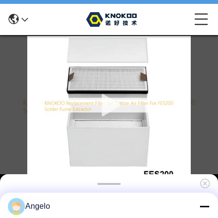
KNOKOO Заменный фильтр набор
Angelo
хлопковый воздушный фильтр для