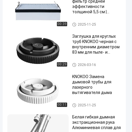
фильтр средней
эффективности
толщиной 5,5 см |
Совместим с
очистителем
Аксессуары для экстракторо
00:39
2025-11-25
сварочного дыма
в дыма
FES150
Заглушка для круглых
труб KNOKOO черная с
внутренним диаметром
83 мм для пыле- и
герметичного
уплотнения в системах
Аксессуары для экстракторо
00:29
2026-03-16
вытяжки дыма -
в дыма
Конструкция Plug and
KNOKOO Замена
Play
дымовой трубы для
лазерного
вытягивателя дыма
Аксессуары для экстракторо
00:11
2025-11-25
в дыма
Белая гибкая дымная
экстракционная рука
Алюминиевая сплав для