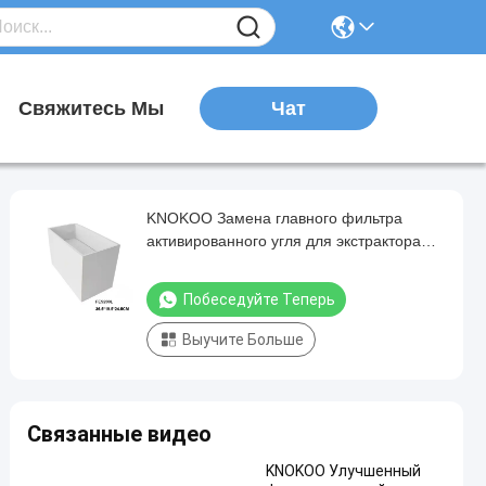
Чат
я
Свяжитесь Мы
KNOKOO Замена главного фильтра
активированного угля для экстрактора
дыма сварки FES200L
Побеседуйте Теперь
Выучите Больше
Связанные видео
KNOKOO Улучшенный