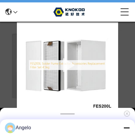
FES200L Приборы для сварки
Angelo
дымовытягивателя Замена фильтра 4,5 кг