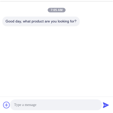
Побеседуйте Теперь
7:05 AM
Отправить Запрос
Good day, what product are you looking for?
#
Части Для Вытягивания Дыма
#
Продукты Для Извлечения Дыма
#
Насадка Для Вытягивания Дыма
Аксессуары для экстракторов дыма
2025-05-15
Заменяющий фильтр KNOKOO для фильтра для удаления пыли от
эвакуатора дыма для сварки FES200L ПродуктОписание: Этот комплект
фильтров содержит три основных слоя: предварительный фильтр,
средний фильтр ...
Взгляд больше
Сообщения посетителя
Оставить сообщение
Пока нет публичных комментариев