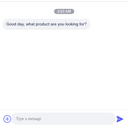
поглотителем сварочного дыма FES200
Побеседуйте Теперь
2:03 AM
Отправить Запрос
Good day, what product are you looking for?
#
Очиститель Дыма Лазера
#
Лазерный Экстрактор Дыма
#
Промышленный Экстрактор Дыма
Экстрактор перегара лазера
2026-03-20
Черный лазерный очиститель дыма 210 Вт поглотитель сварочного
дыма FES200 KNOKOO Черный лазерный очиститель дыма 210 Вт
Мощный поглотитель сварочного дыма FES200 с ЖК-дисплеем,
экстрактор паров при па...
Взгляд больше
Сообщения посетителя
Оставить сообщение
Пока нет публичных комментариев