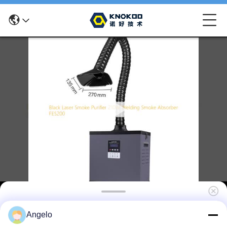
210 Вт черный лазерный очиститель
Angelo
дыма с ЖК-дисплеем и 3-фильтровым