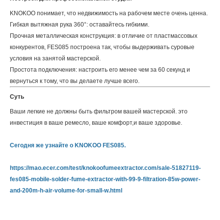
KNOKOO понимает, что недвижимость на рабочем месте очень ценна.
Гибкая вытяжная рука 360°: оставайтесь гибкими.
Прочная металлическая конструкция: в отличие от пластмассовых
конкурентов, FES085 построена так, чтобы выдерживать суровые
условия на занятой мастерской.
Простота подключения: настроить его менее чем за 60 секунд и
вернуться к тому, что вы делаете лучше всего.
Суть
Ваши легкие не должны быть фильтром вашей мастерской. это
инвестиция в ваше ремесло, ваше комфорт,и ваше здоровье.
Сегодня же узнайте о KNOKOO FES085.
https://mao.ecer.com/test/knokoofumeextractor.com/sale-51827119-
fes085-mobile-solder-fume-extractor-with-99-9-filtration-85w-power-
and-200m-h-air-volume-for-small-w.html