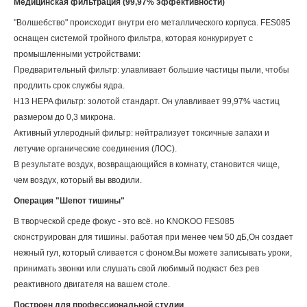
Медицинская фильтрация (99,97% эффективности)
"Волшебство" происходит внутри его металлического корпуса. FES085
оснащен системой тройного фильтра, которая конкурирует с
промышленными устройствами:
Предварительный фильтр: улавливает большие частицы пыли, чтобы
продлить срок службы ядра.
H13 HEPA фильтр: золотой стандарт. Он улавливает 99,97% частиц
размером до 0,3 микрона.
Активный углеродный фильтр: нейтрализует токсичные запахи и
летучие органические соединения (ЛОС).
В результате воздух, возвращающийся в комнату, становится чище,
чем воздух, который вы вводили.
Операция "Шепот тишины"
В творческой среде фокус - это всё. но KNOKOO FES085
сконструирован для тишины. работая при менее чем 50 дБ,Он создает
нежный гул, который сливается с фоном.Вы можете записывать уроки,
принимать звонки или слушать свой любимый подкаст без рев
реактивного двигателя на вашем столе.
Построен для профессиональной студии