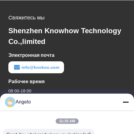
Свяжитесь мы
Shenzhen Knowhow Technology
Co.,limited
Электронная почта
info@knokoo.com
Рабочее время
08:00-18:00
Angelo
Наш адрес
Адрес компании
11:35 AM
Комната 1508, здание Taojing Business, улица Минбао,
улица Минцзи, район Лонгхуа, город Шэньчжэнь,