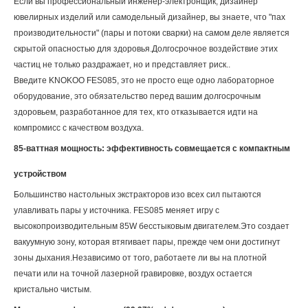
Если вы профессиональный инженер-электронщик, дизайнер
ювелирных изделий или самодельный дизайнер, вы знаете, что "пах
производительности" (пары и потоки сварки) на самом деле является
скрытой опасностью для здоровья.Долгосрочное воздействие этих
частиц не только раздражает, но и представляет риск..
Введите KNOKOO FES085, это не просто еще одно лабораторное
оборудование, это обязательство перед вашим долгосрочным
здоровьем, разработанное для тех, кто отказывается идти на
компромисс с качеством воздуха.
85-ваттная мощность: эффективность совмещается с компактным
устройством
Большинство настольных экстракторов изо всех сил пытаются
улавливать пары у источника. FES085 меняет игру с
высокопроизводительным 85W бесстыковым двигателем.Это создает
вакуумную зону, которая втягивает пары, прежде чем они достигнут
зоны дыхания.Независимо от того, работаете ли вы на плотной
печати или на точной лазерной гравировке, воздух остается
кристально чистым.