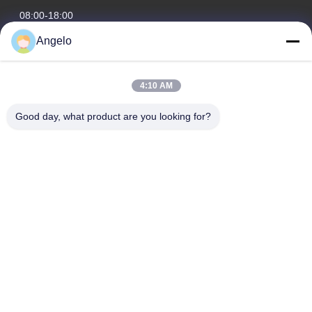
08:00-18:00
Angelo
Наш адрес
Адрес компании
4:10 AM
Комната 1508, здание Taojing Business, улица Минбао,
улица Минцзи, район Лонгхуа, город Шэньчжэнь,
Good day, what product are you looking for?
провинция Гуандун
Адрес завода
Район Лонгхуа, город Шэньчжэнь, провинция Гуандун
Телефон
0086-755-29004522
Качество Китая хорошее Экстрактор перегара лазера