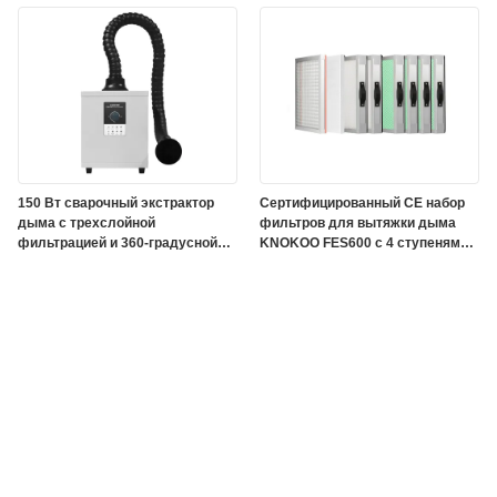
лазерной гравировки и
электроника
150 Вт сварочный экстрактор
Сертифицированный CE набор
дыма с трехслойной
фильтров для вытяжки дыма
фильтрацией и 360-градусной
KNOKOO FES600 с 4 ступенями
регулируемой машиной для
очистки и 20 кг активированного
очистки дыма
угля для промышленной
очистки