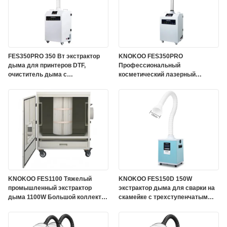
FES350PRO 350 Вт экстрактор
KNOKOO FES350PRO
дыма для принтеров DTF,
Профессиональный
очиститель дыма с
косметический лазерный
многоступенчатым HEPA-
дымовытягиватель 350 Вт
фильтром для 3D-печати и
Мобильный
лазерной гравировки
высокопроизводительный
дымовытягиватель с 4-
ступенчатым фильтром HEPA
KNOKOO FES1100 Тяжелый
KNOKOO FES150D 150W
промышленный экстрактор
экстрактор дыма для сварки на
дыма 1100W Большой коллектор
скамейке с трехступенчатым
пыли воздушного потока для
фильтром HEPA и скоростью
лазерных резателей волокна
воздуха 278 м3/ч
CO2 и тяжелой сварки