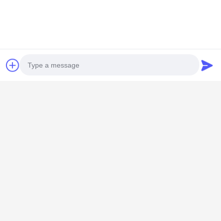
Свяжитесь мы
Shenzhen Knowhow Technology
Co.,limited
Электронная почта
info@knokoo.com
Photo
Рабочее время
08:00-18:00
Video Call
Наш адрес
Audio Call
Адрес компании
Комната 1508, здание Taojing Business, улица Минбао,
улица Минцзи, район Лонгхуа, город Шэньчжэнь,
провинция Гуандун