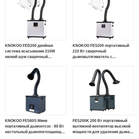
KNOKOO FED200 двойная
KNOKOO FES200 портативный
система всасывания 210W
210 Вт сварочный
низкий шум сварочный
дымовытягиватель с
вытягиватель дыма
трехступенчатым фильтром
вытягиватель дыма
HEPA для очистки
промышленного дыма
KNOKOO FES80S Мини
FES200K 200 Вт портативный
портативный дымоотсос ∙ 80 Вт
вытяжной вентилятор высокой
настольный дымопоглощающий
мощности для удаления дыма
прибор с фильтром HEPA для
при пайке на заводах