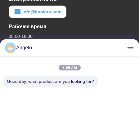
info@knokoo.com
Рабочее время
08:00-18:00
Angelo
Наш адрес
Адрес компании
8:56 AM
Комната 1508, здание Taojing Business, улица Минбао,
улица Минцзи, район Лонгхуа, город Шэньчжэнь,
Good day, what product are you looking for?
провинция Гуандун
Адрес завода
Район Лонгхуа, город Шэньчжэнь, провинция Гуандун
Телефон
0086-755-29004522