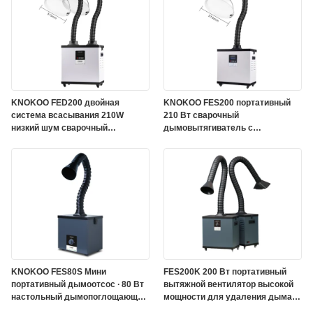
KNOKOO FED200 двойная
KNOKOO FES200 портативный
система всасывания 210W
210 Вт сварочный
низкий шум сварочный
дымовытягиватель с
вытягиватель дыма
трехступенчатым фильтром
вытягиватель дыма
HEPA для очистки
промышленного дыма
KNOKOO FES80S Мини
FES200K 200 Вт портативный
портативный дымоотсос ∙ 80 Вт
вытяжной вентилятор высокой
настольный дымопоглощающий
мощности для удаления дыма
прибор с фильтром HEPA для
при пайке на заводах