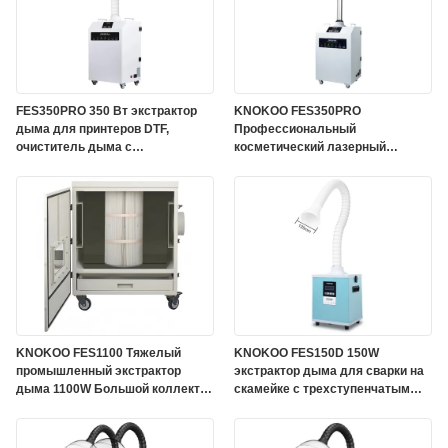
FES350PRO 350 Вт экстрактор
KNOKOO FES350PRO
дыма для принтеров DTF,
Профессиональный
очиститель дыма с
косметический лазерный
многоступенчатым HEPA-
дымовытягиватель 350 Вт
фильтром для 3D-печати и
Мобильный
лазерной гравировки
высокопроизводительный
дымовытягиватель с 4-
ступенчатым фильтром HEPA
KNOKOO FES1100 Тяжелый
KNOKOO FES150D 150W
промышленный экстрактор
экстрактор дыма для сварки на
дыма 1100W Большой коллектор
скамейке с трехступенчатым
пыли воздушного потока для
фильтром HEPA и скоростью
лазерных резателей волокна
воздуха 278 м3/ч
CO2 и тяжелой сварки