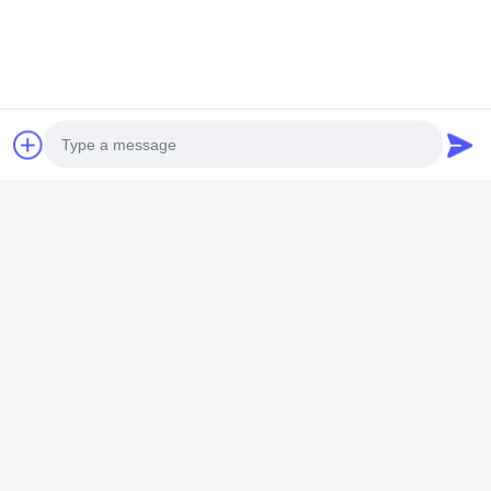
Свяжитесь мы
Shenzhen Knowhow Technology
Co.,limited
Электронная почта
info@knokoo.com
Photo
Рабочее время
08:00-18:00
Video Call
Наш адрес
Audio Call
Адрес компании
Комната 1508, здание Taojing Business, улица Минбао,
улица Минцзи, район Лонгхуа, город Шэньчжэнь,
провинция Гуандун