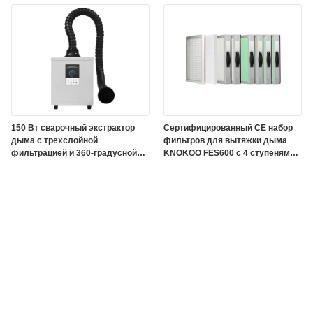
лазерной гравировки и
электроника
150 Вт сварочный экстрактор
Сертифицированный CE набор
дыма с трехслойной
фильтров для вытяжки дыма
фильтрацией и 360-градусной
KNOKOO FES600 с 4 ступенями
регулируемой машиной для
очистки и 20 кг активированного
очистки дыма
угля для промышленной
очистки