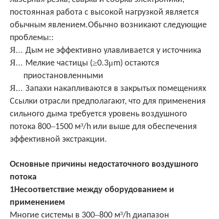
постоянная работа с высокой нагрузкой является
обычным явлением.Обычно возникают следующие
проблемы::
Я...
Дым не эффективно улавливается у источника
Я...
≥
μ
Мелкие частицы (
0.3
m) остаются
приостановленными
Я...
Запахи накапливаются в закрытых помещениях
Ссылки отрасли предполагают, что для применения
сильного дыма требуется уровень воздушного
–
³
потока 800
1500 м
/h или выше для обеспечения
.
эффективной экстракции
Основные причины недостаточного воздушного
потока
1Несоответствие между оборудованием и
применением
–
³
Многие системы в 300
800 м
/h диапазон