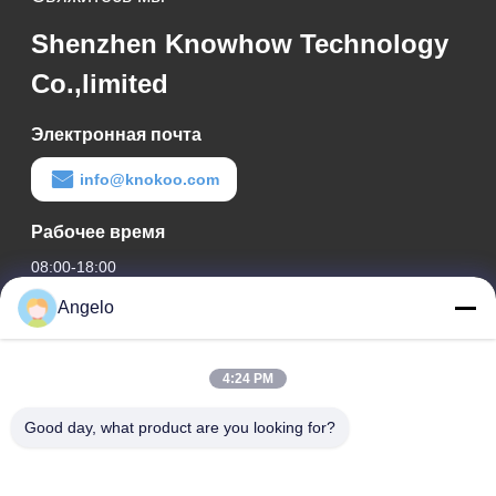
Shenzhen Knowhow Technology
Co.,limited
Электронная почта
info@knokoo.com
Рабочее время
08:00-18:00
Angelo
Наш адрес
Адрес компании
4:24 PM
Комната 1508, здание Taojing Business, улица Минбао,
улица Минцзи, район Лонгхуа, город Шэньчжэнь,
Good day, what product are you looking for?
провинция Гуандун
Адрес завода