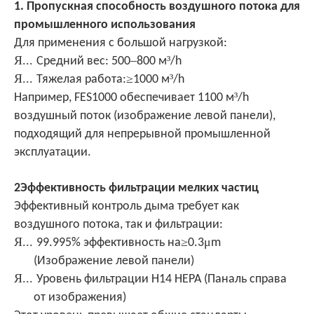
1. Пропускная способность воздушного потока для
промышленного использования
Для применения с большой нагрузкой:
Я...
–
³
Средний вес: 500
800 м
/h
Я...
≥
³
Тяжелая работа:
1000 м
/h
³
Например, FES1000 обеспечивает 1100 м
/h
воздушный поток (изображение левой панели),
подходящий для непрерывной промышленной
эксплуатации.
2Эффективность фильтрации мелких частиц
Эффективный контроль дыма требует как
воздушного потока, так и фильтрации:
Я...
≥
μ
99.995% эффективность на
0.3
m
(Изображение левой панели)
Я...
Уровень фильтрации H14 HEPA (Паналь справа
от изображения)