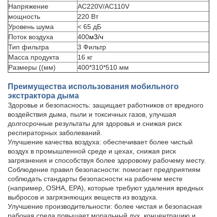
Напряжение
AC220V/AC110V
мощность
220 Вт
Уровень шума
< 65 дБ
Поток воздуха
400
м3/ч
Тип фильтра
3 Фильтр
Масса продукта
16 кг
Размеры ((мм)
400*310*510 мм
Преимущества использования мобильного
экстрактора дыма
Здоровье и безопасность: защищает работников от вредного
воздействия дыма, пыли и токсичных газов, улучшая
долгосрочные результаты для здоровья и снижая риск
респираторных заболеваний.
Улучшение качества воздуха: обеспечивает более чистый
воздух в промышленной среде и цехах, снижая риск
загрязнения и способствуя более здоровому рабочему месту.
Соблюдение правил безопасности: помогает предприятиям
соблюдать стандарты безопасности на рабочем месте
(например, OSHA, EPA), которые требуют удаления вредных
выбросов и загрязняющих веществ из воздуха.
Улучшение производительности: более чистая и безопасная
рабочая среда повышает моральный дух, концентрацию и