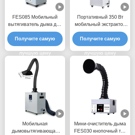
FES085 Мобильный
Портативный 350 Вт
вытягиватель дыма для
мобильный экстрактор
сварки с 99,9%
дыма с фильтром HEPA
Получите самую
фильтрацией
для салонов красоты и
Получите самую
мощностью 85 Вт и
стоматологических
объемом воздуха 200
лучшую цену
лучшую цену
клиник
м3/ч для небольших
рабочих мест
Мобильная
Мини-очиститель дыма
дымовытягивающая
FES030 кнопочный тип