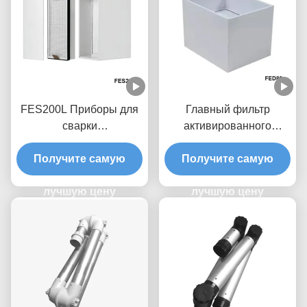
FES200L Приборы для
Главный фильтр
сварки
активированного
дымовытягивателя
углерода фильтр
Замена фильтра 4,5 кг
Получите самую
очистителя воздуха для
Получите самую
эвакуатора дыма FED80
лучшую цену
лучшую цену