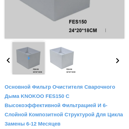
Основной Фильтр Очистителя Сварочного
Дыма KNOKOO FES150 С
Высокоэффективной Фильтрацией И 6-
Слойной Композитной Структурой Для Цикла
Замены 6-12 Месяцев