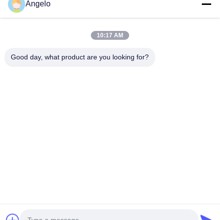
Angelo
Наш адрес
Адрес компании
10:17 AM
Комната 1508, здание Taojing Business, улица Минбао,
улица Минцзи, район Лонгхуа, город Шэньчжэнь,
Good day, what product are you looking for?
провинция Гуандун
Адрес завода
Район Лонгхуа, город Шэньчжэнь, провинция Гуандун
Телефон
0086-755-29004522
Качество Китая хорошее Экстрактор перегара лазера
Поставщик. © авторского права -2026 Shenzhen Knowhow
Technology Co.,limited . Все права защищены.