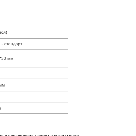
тся)
 - стандарт
*30 мм.
 мм
м
ите в прохладном, чистом и сухом месте.