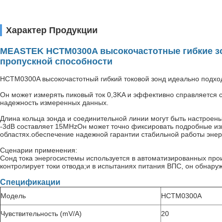
Характер Продукции
MEASTEK HCTM0300A высокочастотные гибкие зо
пропускной способности
HCTM0300A высокочастотный гибкий токовой зонд идеально подход
Он может измерять пиковый ток 0,3KA и эффективно справляется 
надежность измеренных данных.
Длина кольца зонда и соединительной линии могут быть настроены
-3dB составляет 15MHzОн может точно фиксировать подробные изм
областях.обеспечение надежной гарантии стабильной работы энер
Сценарии применения:
Сонд тока энергосистемы используется в автоматизированных про
контролирует токи отвода;и в испытаниях питания ВПС, он обнару
Спецификации
Модель
HCTM0300A
Чувствительность (mV/A)
20