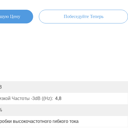
чшую Цену
Побеседуйте Теперь
3
кой Частоты -3dB ((Hz):
4,8
%
робки высокочастотного гибкого тока