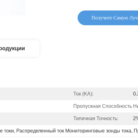
Получите Самую Лу
родукции
Ток (KA):
0.
Пропускная Способность Низ
Типичная Точность:
2
 токи
, 
Распределенный ток Мониторинговые зонды тока
, 
П