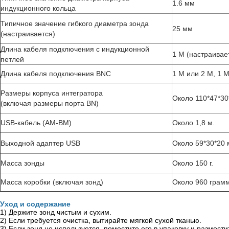
1.6 мм
индукционного кольца
Типичное значение гибкого диаметра зонда
25 мм
(настраивается)
Длина кабеля подключения с индукционной
1 М (настраивае
петлей
Длина кабеля подключения BNC
1 М или 2 М, 1 М
Размеры корпуса интегратора
Около 110*47*30
(включая размеры порта BN)
USB-кабель (AM-BM)
Около 1,8 м.
Выходной адаптер USB
Около 59*30*20
Масса зонды
Около 150 г.
Масса коробки (включая зонд)
Около 960 грам
Уход и содержание
1) Держите зонд чистым и сухим.
2) Если требуется очистка, вытирайте мягкой сухой тканью.
3) Если зонд не используется, поместите его в упаковку и размест