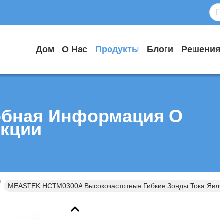
d
Дом
О Нас
Продукты
Блоги
Решени
бная Информация О
кции
MEASTEK HCTM0300A Высокочастотные Гибкие Зонды Тока Явл