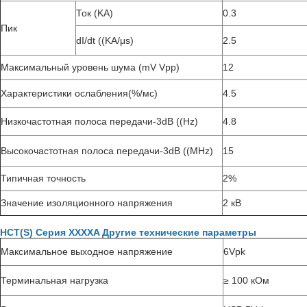
Ток (KA)
0.3
Пик
dI/dt ((KA/μs)
2.5
Максимальный уровень шума (mV Vpp)
12
Характеристики ослабления
(%/мс)
4.5
Низкочастотная полоса передачи
-3dB ((Hz)
4.8
Высокочастотная полоса передачи
-3dB ((MHz)
15
Типичная точность
2%
Значение изоляционного напряжения
2 кВ
HCT(S) Серия XXXXA Другие технические параметры
Максимальное выходное напряжение
6Vpk
Терминальная нагрузка
≥ 100 кОм