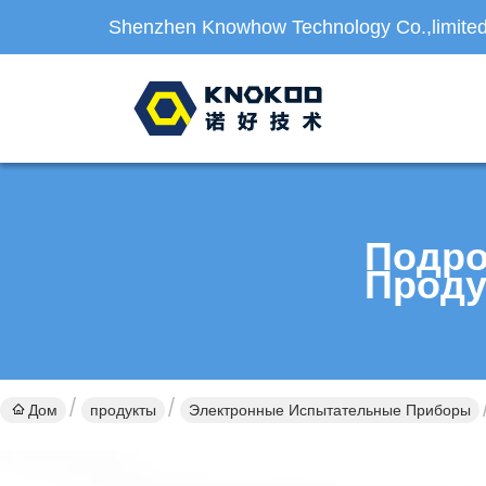
Shenzhen Knowhow Technology Co.,limite
Подро
Проду
Дом
продукты
Электронные Испытательные Приборы