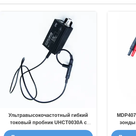
Ультравысокочастотный гибкий
MDP407
токовый пробник UHCT0030A с
зонды
высокой чувствительностью 200
диапа