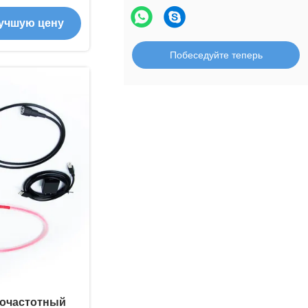
для анализа
учшую цену
нсатора
й класс
Побеседуйте теперь
чивый дизайн
очастотный