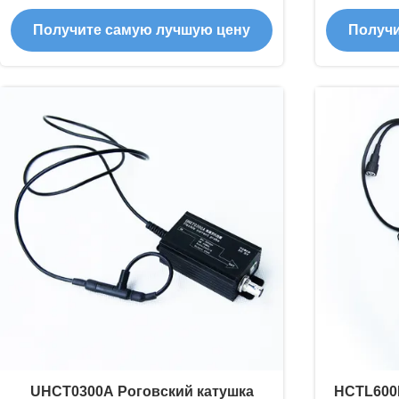
гибкий токовой зонд, глобальная
Получите самую лучшую цену
Получи
адаптация напряжения
Ант
UHCT0300A Роговский катушка
HCTL600K