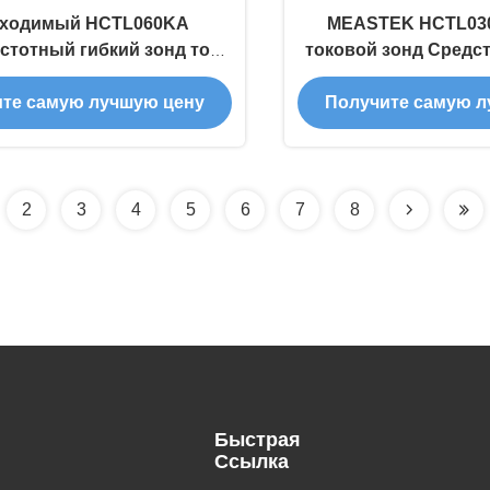
ходимый HCTL060KA
MEASTEK HCTL03
стотный гибкий зонд тока
токовой зонд Средс
иторинга промышленных
высокого напряжени
те самую лучшую цену
Получите самую л
электросетей
тока
2
3
4
5
6
7
8
Быстрая
Ссылка