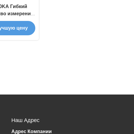
0KA Гибкий
тво измерения
я и высокого
учшую цену
Наш Адрес
Адрес Компании