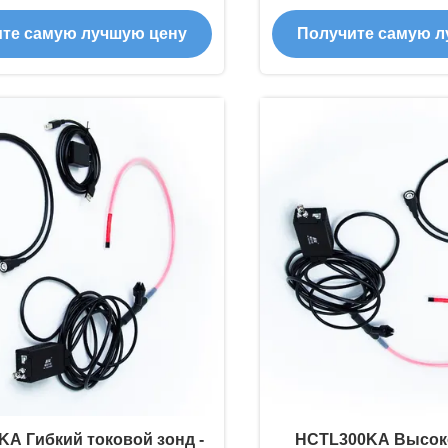
/ мс Снижение,
Чувствительность 
те самую лучшую цену
Получите самую л
иинтерференционная
разряда конде
конструкция
Промышленны
температурно устой
A Гибкий токовой зонд -
HCTL300KA Высок