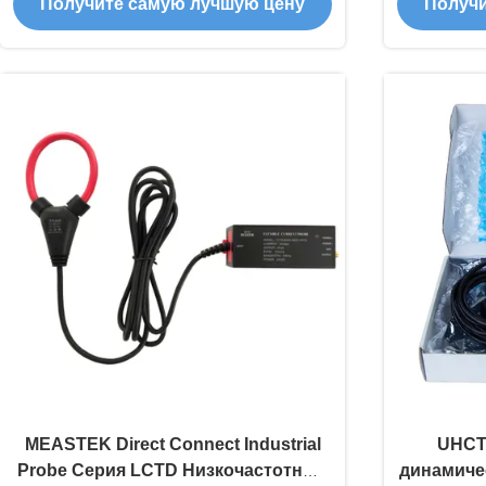
Получите самую лучшую цену
Получи
мВ/А, полосой пропускания 50 МГц
изм
и ультратонким кольцом пробника
способно
3,5 мм для тестирования
полупроводников
MEASTEK Direct Connect Industrial
UHCT
Probe Серия LCTD Низкочастотный
динамичес