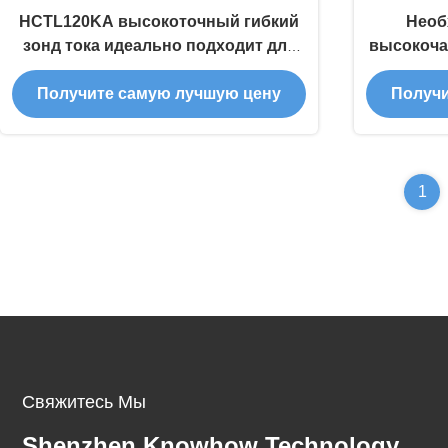
HCTL120KA высокоточный гибкий
Необ
зонд тока идеально подходит для
высокоча
крупномасштабного мониторинга
для мон
Получите самую лучшую цену
Получи
тока подстанции
1
Свяжитесь Мы
Shenzhen Knowhow Technology