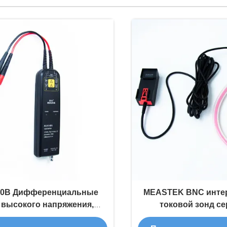
0B Дифференциальные
MEASTEK BNC инте
 высокого напряжения,
токовой зонд с
зон 700 В, плавающее
настраиваемый г