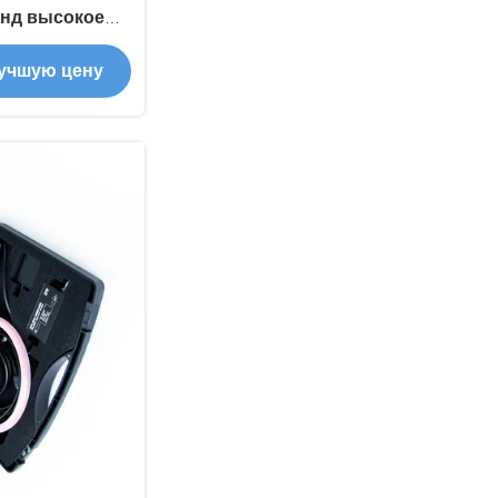
онд высокое
травысокое
учшую цену
ка для
их систем EHV