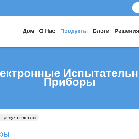
d
Дом
О Нас
Продукты
Блоги
Решени
ектронные Испытатель
Приборы
 продукты онлайн
оры