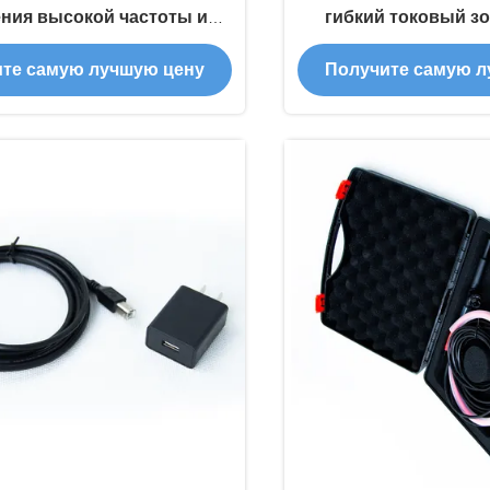
ния высокой частоты и
гибкий токовый з
о тока для чрезвычайно
напряжение и уль
те самую лучшую цену
Получите самую л
пных электростанций
измерение то
электроэнергетическ