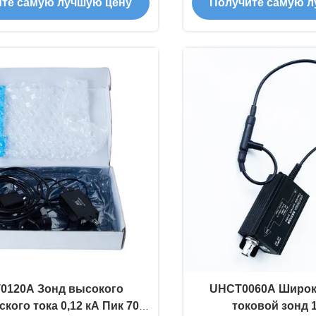
те самую лучшую цену
Получите самую л
ерение пропускной
катушки Рог
сти 100 МГц для силовой
электроники
0120A Зонд высокого
UHCT0060A Широ
кого тока 0,12 кА Пик 70%
токовой зонд 