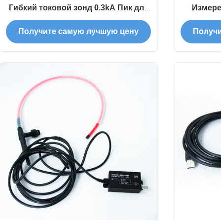
Гибкий токовой зонд 0.3kA Пик для
Измере
обнаружения молниеносного тока
большог
Получите самую лучшую цену
Получи
кру