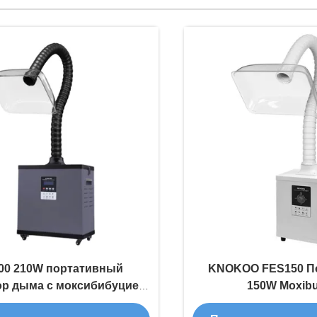
00 210W портативный
KNOKOO FES150 П
ор дыма с моксибибуцией
150W Moxibu
й работой для салонов и
дымовытягиват