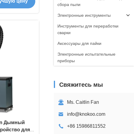
учшую цену
м для чистого
сбора пыли
евтических
х
Электронные инструменты
Инструменты для переработки
сварки
Аксессуары для пайки
Электронные испытательные
приборы
Свяжитесь мы
Ms. Caitlin Fan
info@knokoo.com
ion Дымный
+86 15986811552
тройство для