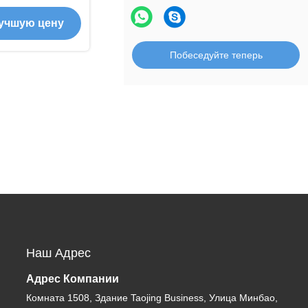
а Дымный
учшую цену
а Мобильный
Побеседуйте теперь
Наш Адрес
Адрес Компании
Комната 1508, Здание Taojing Business, Улица Минбао,