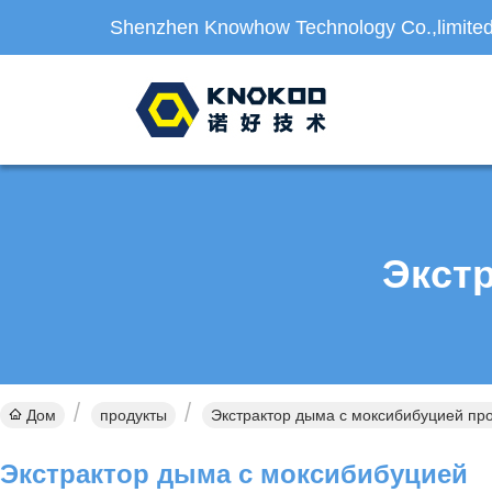
Shenzhen Knowhow Technology Co.,limite
Экст
Дом
продукты
Экстрактор дыма с моксибибуцией пр
Экстрактор дыма с моксибибуцией