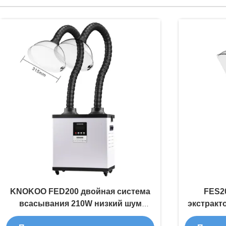
KNOKOO FED200 двойная система
FES2
всасывания 210W низкий шум
экстракт
сварочный вытягиватель дыма
с тихо