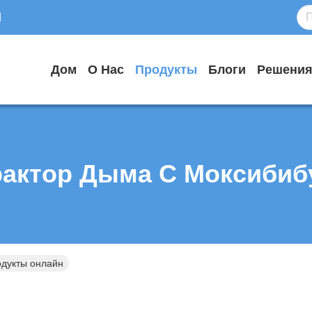
d
Дом
О Нас
Продукты
Блоги
Решени
рактор Дыма С Моксибиб
одукты онлайн