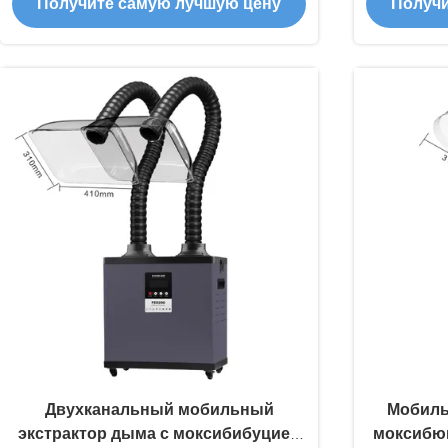
Получите самую лучшую цену
Получи
вытягиватель дыма
Двухканальный мобильный
Мобиль
экстрактор дыма с моксибибуцией
моксибюц