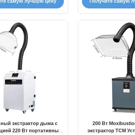
те самую лучшую цену
Получите самую л
клиник
ступенчатым фильтро
воздуха в терап
комната
ный экстрактор дыма с
200 Вт Moxibust
ией 220 Вт портативный
экстрактор TCM Ус