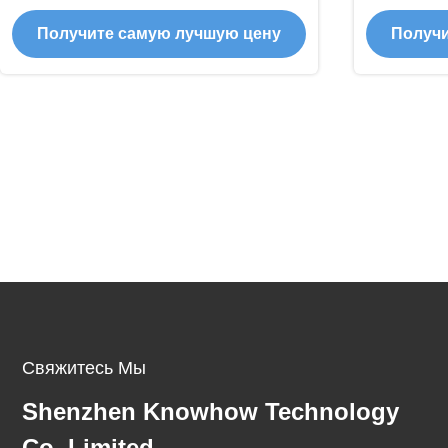
мощностью 210 Вт Черный
очист
Получите самую лучшую цену
Получи
очиститель поглощения дыма для
клиник и домов
Свяжитесь Мы
Shenzhen Knowhow Technology
Co.,limited